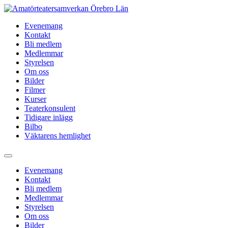
Hoppa
till
Evenemang
innehåll
Kontakt
Bli medlem
Medlemmar
Styrelsen
Om oss
Bilder
Filmer
Kurser
Teaterkonsulent
Tidigare inlägg
Bilbo
Väktarens hemlighet
Evenemang
Kontakt
Bli medlem
Medlemmar
Styrelsen
Om oss
Bilder