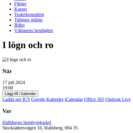
Filmer
Kurser
Teaterkonsulent
Tidigare inlägg
Bilbo
Väktarens hemlighet
I lögn och ro
När
17 juli 2024
19:00
Lägg till i kalender
Ladda ner ICS
Google Kalender
iCalendar
Office 365
Outlook Live
Var
Hallsbergs hembygdsgård
Stocksättersvägen 16, Hallsberg, 694 35