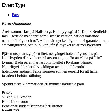
Event Type
Fars
Karta Otillgänglig
Årets sommarfars på Hallsbergs Hembygdsgård är Derek Benfields
fars ”Bedside manners” som i svensk version har det träffande
namnet ”I lögn och ro”. Att det är mycket lögn kan vi garantera men
att rollfigurerna, och publiken, får så mycket ro är mer tveksamt.
Pjäsen utspelar sig på ett litet, nedgånget hotell någonstans på
landsbygden där två herrar Larsson tagit in för att vänta på ”sin”
kvinna. Båda paren har läst om hotellet i Kyrkans tidning.
Naturligtvis blir det förvecklingar och den tillförordnade
hotellföreståndaren Falke springer som en gepard för att hålla
fasaden i lodrätt ställning.
Speltid cirka 2 timmar och 20 minuter inklusive paus.
Priser:
Vuxna 260 kronor
Barn 160 kronor
Pensionär/student/scenpass 220 kronor
Familj 750