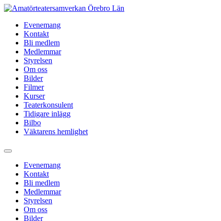
Hoppa
till
Evenemang
innehåll
Kontakt
Bli medlem
Medlemmar
Styrelsen
Om oss
Bilder
Filmer
Kurser
Teaterkonsulent
Tidigare inlägg
Bilbo
Väktarens hemlighet
Evenemang
Kontakt
Bli medlem
Medlemmar
Styrelsen
Om oss
Bilder