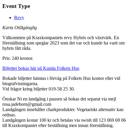
Event Type
Revy
Karta Otillgänglig
Välkommen på Kraxkompaniets revy Hybris och växtvärk. En
föreställning som speglar 2023 som det var och kunde ha varit om
hybris fått råda.
Pris: 240 kronor.
Biljetter bokas här på Kumla Folkets Hus
Bokade biljetter hämtas i förväg på Folkets Hus kontor eller vid
biografvisningarna.
Vid frågor kring biljetter 019-58 25 30.
Önskar Ni en landgång i pausen så bokas det separat via mejl
rosa.jadeborn@gmail.com
Landgången innehåller charkprodukter. Vegetariskt alternativ kan
ordnas.
Landgången kostar 100 kr och betalas via swish till 123 069 69 06
till Kraxkompaniet efter beställning men innan föreställning.