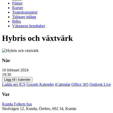
Filmer
Kurser
Teaterkonsulent
Tidigare inlägg
Bilbo
Väktarens hemlighet
Hybris och växtvärk
När
10 februari 2024
19:30
Lägg till i kalender
Ladda ner ICS
Google Kalender
iCalendar
Office 365
Outlook Live
Var
Kumla Folkets hus
Skolvägen 12, Kumla, Örebro, 692 34, Kumla