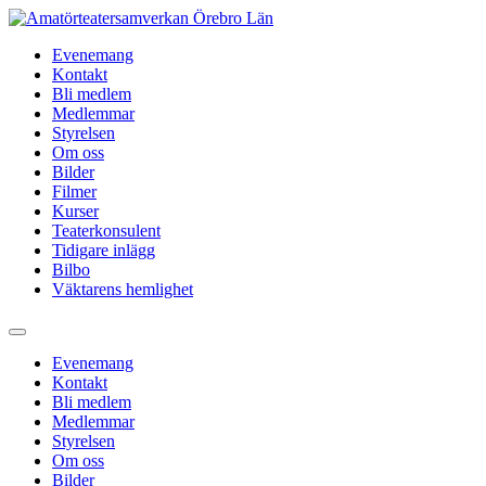
Hoppa
till
Evenemang
innehåll
Kontakt
Bli medlem
Medlemmar
Styrelsen
Om oss
Bilder
Filmer
Kurser
Teaterkonsulent
Tidigare inlägg
Bilbo
Väktarens hemlighet
Evenemang
Kontakt
Bli medlem
Medlemmar
Styrelsen
Om oss
Bilder