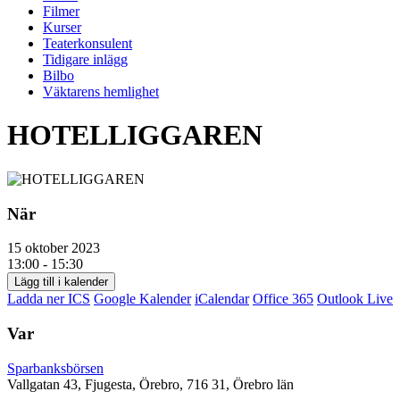
Filmer
Kurser
Teaterkonsulent
Tidigare inlägg
Bilbo
Väktarens hemlighet
HOTELLIGGAREN
När
15 oktober 2023
13:00 - 15:30
Lägg till i kalender
Ladda ner ICS
Google Kalender
iCalendar
Office 365
Outlook Live
Var
Sparbanksbörsen
Vallgatan 43, Fjugesta, Örebro, 716 31, Örebro län