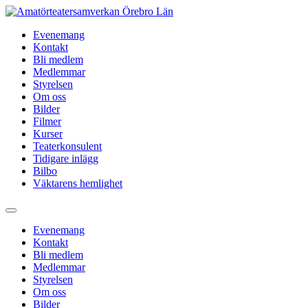
Hoppa
till
Evenemang
innehåll
Kontakt
Bli medlem
Medlemmar
Styrelsen
Om oss
Bilder
Filmer
Kurser
Teaterkonsulent
Tidigare inlägg
Bilbo
Väktarens hemlighet
Evenemang
Kontakt
Bli medlem
Medlemmar
Styrelsen
Om oss
Bilder