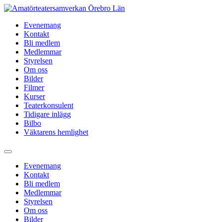
Hoppa
till
Evenemang
innehåll
Kontakt
Bli medlem
Medlemmar
Styrelsen
Om oss
Bilder
Filmer
Kurser
Teaterkonsulent
Tidigare inlägg
Bilbo
Väktarens hemlighet
Evenemang
Kontakt
Bli medlem
Medlemmar
Styrelsen
Om oss
Bilder