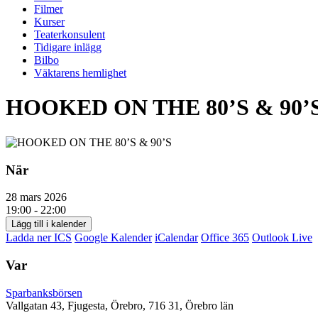
Filmer
Kurser
Teaterkonsulent
Tidigare inlägg
Bilbo
Väktarens hemlighet
HOOKED ON THE 80’S & 90’
När
28 mars 2026
19:00 - 22:00
Lägg till i kalender
Ladda ner ICS
Google Kalender
iCalendar
Office 365
Outlook Live
Var
Sparbanksbörsen
Vallgatan 43, Fjugesta, Örebro, 716 31, Örebro län