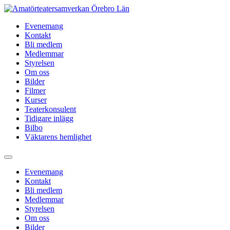
Hoppa
till
Evenemang
innehåll
Kontakt
Bli medlem
Medlemmar
Styrelsen
Om oss
Bilder
Filmer
Kurser
Teaterkonsulent
Tidigare inlägg
Bilbo
Väktarens hemlighet
Evenemang
Kontakt
Bli medlem
Medlemmar
Styrelsen
Om oss
Bilder