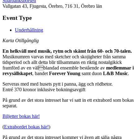
Sparbanksbörsen
Vallgatan 43, Fjugesta, Örebro, 716 31, Örebro län
Event Type
Underhållning
Karta Otillgänglig
En helkväll med musik, rytm och skämt från 60- och 70-talen.
Musiknumren varvas med sketcher och skojigheter från samma
tidsperiod och allt detta blir tillsammans en riktig nostalgikick
framförd av en välblandad ensemble bestående av
medlemmar i
revysällskapet
, bandet
Forever Young
samt duon
L&B Music
.
Serveras med med husets pytt i panna, ägg och rödbetor.
Entré 370 kronor inklusive bokningsavgift
På grund av det stora intresset har vi satt in ett extrabord som bokas
separat.
Biljetter bokas här!
(
Extrabordet bokas här!
)
På grund av det stora intresset kommer vi även att sälja några