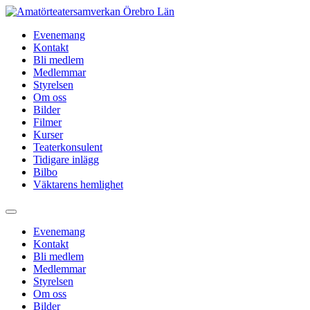
Hoppa
till
Evenemang
innehåll
Kontakt
Bli medlem
Medlemmar
Styrelsen
Om oss
Bilder
Filmer
Kurser
Teaterkonsulent
Tidigare inlägg
Bilbo
Väktarens hemlighet
Evenemang
Kontakt
Bli medlem
Medlemmar
Styrelsen
Om oss
Bilder