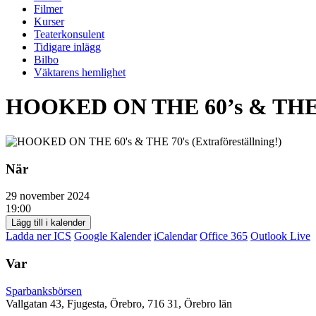
Filmer
Kurser
Teaterkonsulent
Tidigare inlägg
Bilbo
Väktarens hemlighet
HOOKED ON THE 60’s & THE 70’
När
29 november 2024
19:00
Lägg till i kalender
Ladda ner ICS
Google Kalender
iCalendar
Office 365
Outlook Live
Var
Sparbanksbörsen
Vallgatan 43, Fjugesta, Örebro, 716 31, Örebro län