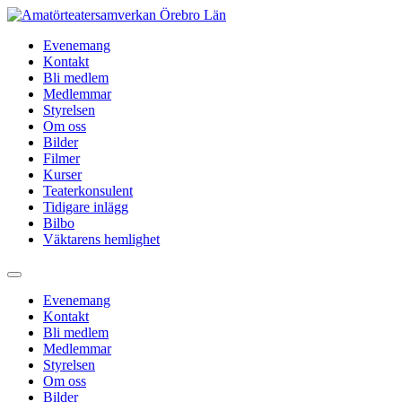
Hoppa
till
Evenemang
innehåll
Kontakt
Bli medlem
Medlemmar
Styrelsen
Om oss
Bilder
Filmer
Kurser
Teaterkonsulent
Tidigare inlägg
Bilbo
Väktarens hemlighet
Evenemang
Kontakt
Bli medlem
Medlemmar
Styrelsen
Om oss
Bilder