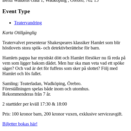
Bertil Waldéns Gata 1, Wadköping , Örebro, 702 15
Event Type
Teatervandring
Karta Otillgänglig
Teatervalvet presenterar Shakespeares klassiker Hamlet som blir
höstlovets stora spök- och detektivberättelse för barn.
Hamlets pappa har mystiskt dött och Hamlet försöker nu få reda på
vem som ligger bakom dådet. Men hur ska man veta vad ett spöke
säger? Och vad är det för fuffens som sker på slottet? Följ med
Hamlet och lös fallet.
Samling: Teaterladan, Wadköping, Örebro.
Föreställningen spelas både inom och utomhus.
Rekommenderas från 7 år.
2 starttider per kväll 17:30 & 18:00
Pris: 100 kronor barn, 200 kronor vuxen, exklusive serviceavgift.
Biljetter bokas här!