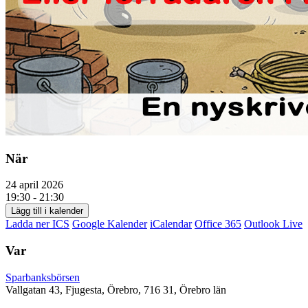
När
24 april 2026
19:30 - 21:30
Lägg till i kalender
Ladda ner ICS
Google Kalender
iCalendar
Office 365
Outlook Live
Var
Sparbanksbörsen
Vallgatan 43, Fjugesta, Örebro, 716 31, Örebro län