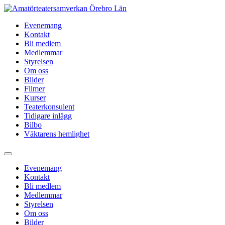
Hoppa
till
Evenemang
innehåll
Kontakt
Bli medlem
Medlemmar
Styrelsen
Om oss
Bilder
Filmer
Kurser
Teaterkonsulent
Tidigare inlägg
Bilbo
Väktarens hemlighet
Evenemang
Kontakt
Bli medlem
Medlemmar
Styrelsen
Om oss
Bilder