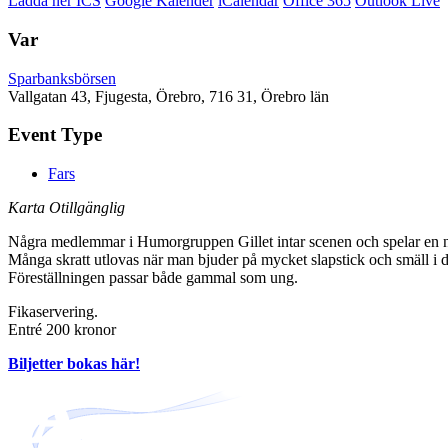
Ladda ner ICS
Google Kalender
iCalendar
Office 365
Outlook Live
Var
Sparbanksbörsen
Vallgatan 43, Fjugesta, Örebro, 716 31, Örebro län
Event Type
Fars
Karta Otillgänglig
Några medlemmar i Humorgruppen Gillet intar scenen och spelar en nysk
Många skratt utlovas när man bjuder på mycket slapstick och smäll i d
Föreställningen passar både gammal som ung.
Fikaservering.
Entré 200 kronor
Biljetter bokas här!