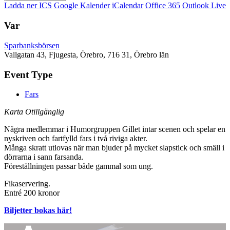
Ladda ner ICS
Google Kalender
iCalendar
Office 365
Outlook Live
Var
Sparbanksbörsen
Vallgatan 43, Fjugesta, Örebro, 716 31, Örebro län
Event Type
Fars
Karta Otillgänglig
Några medlemmar i Humorgruppen Gillet intar scenen och spelar en
nyskriven och fartfylld fars i två riviga akter.
Många skratt utlovas när man bjuder på mycket slapstick och smäll i
dörrarna i sann farsanda.
Föreställningen passar både gammal som ung.
Fikaservering.
Entré 200 kronor
Biljetter bokas här!