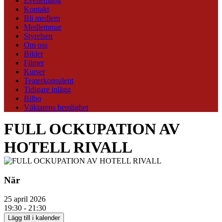
Evenemang
Kontakt
Bli medlem
Medlemmar
Styrelsen
Om oss
Bilder
Filmer
Kurser
Teaterkonsulent
Tidigare inlägg
Bilbo
Väktarens hemlighet
FULL OCKUPATION AV
HOTELL RIVALL
När
25 april 2026
19:30 - 21:30
Lägg till i kalender