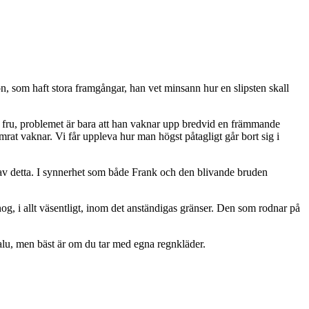
, som haft stora framgångar, han vet minsann hur en slipsten skall
 fru, problemet är bara att han vaknar upp bredvid en främmande
rat vaknar. Vi får uppleva hur man högst påtagligt går bort sig i
er av detta. I synnerhet som både Frank och den blivande bruden
og, i allt väsentligt, inom det anständigas gränser. Den som rodnar på
 salu, men bäst är om du tar med egna regnkläder.