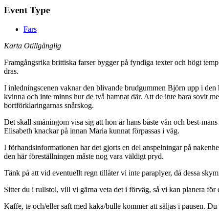
Event Type
Fars
Karta Otillgänglig
Framgångsrika brittiska farser bygger på fyndiga texter och högt tem
dras.
I inledningscenen vaknar den blivande brudgummen Björn upp i den ho
kvinna och inte minns hur de två hamnat där. Att de inte bara sovit m
bortförklaringarnas snårskog.
​Det skall småningom visa sig att hon är hans bäste vän och best-mans 
Elisabeth knackar på innan Maria kunnat förpassas i väg.
I förhandsinformationen har det gjorts en del anspelningar på nakenhet
den här föreställningen måste nog vara väldigt pryd.
Tänk på att vid eventuellt regn tillåter vi inte paraplyer, då dessa sk
Sitter du i rullstol, vill vi gärna veta det i förväg, så vi kan planera för 
Kaffe, te och/eller saft med kaka/bulle kommer att säljas i pausen. Du