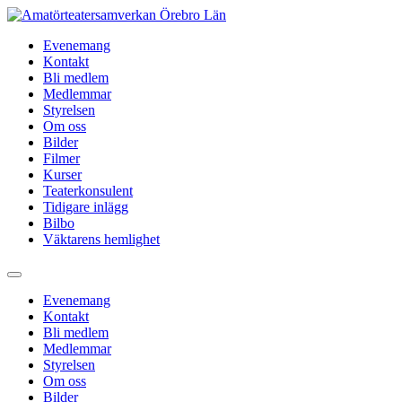
Hoppa
till
Evenemang
innehåll
Kontakt
Bli medlem
Medlemmar
Styrelsen
Om oss
Bilder
Filmer
Kurser
Teaterkonsulent
Tidigare inlägg
Bilbo
Väktarens hemlighet
Evenemang
Kontakt
Bli medlem
Medlemmar
Styrelsen
Om oss
Bilder