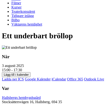
Filmer
Kurser
Teaterkonsulent
Tidigare inlägg
Bilbo
Väktarens hemlighet
Ett underbart bröllop
När
3 augusti 2025
15:00 - 17:30
Lägg till i kalender
Ladda ner ICS
Google Kalender
iCalendar
Office 365
Outlook Live
Var
Hallsbergs hembygdsgård
Stocksättersvägen 16, Hallsberg, 694 35