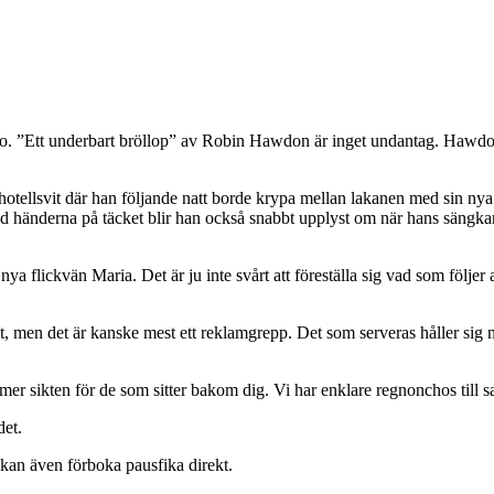
po. ”Ett underbart bröllop” av Robin Hawdon är inget undantag. Hawdon
tellsvit där han följande natt borde krypa mellan lakanen med sin nya
ed händerna på täcket blir han också snabbt upplyst om när hans sängkam
nya flickvän Maria. Det är ju inte svårt att föreställa sig vad som följ
, men det är kanske mest ett reklamgrepp. Det som serveras håller sig n
ymmer sikten för de som sitter bakom dig. Vi har enklare regnonchos till
det.
 kan även förboka pausfika direkt.