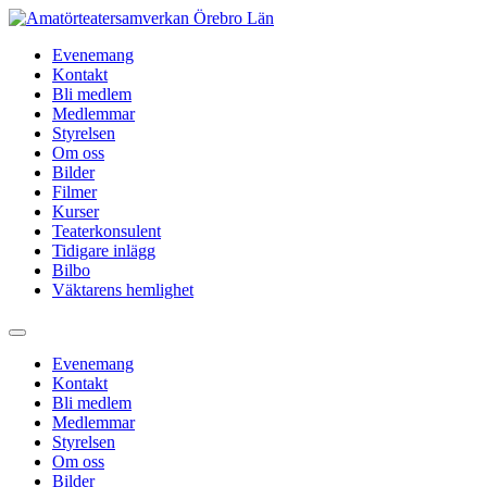
Hoppa
till
Evenemang
innehåll
Kontakt
Bli medlem
Medlemmar
Styrelsen
Om oss
Bilder
Filmer
Kurser
Teaterkonsulent
Tidigare inlägg
Bilbo
Väktarens hemlighet
Evenemang
Kontakt
Bli medlem
Medlemmar
Styrelsen
Om oss
Bilder