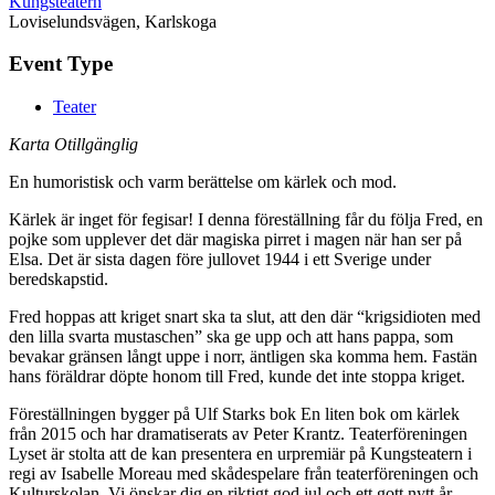
Kungsteatern
Loviselundsvägen, Karlskoga
Event Type
Teater
Karta Otillgänglig
En humoristisk och varm berättelse om kärlek och mod.
Kärlek är inget för fegisar! I denna föreställning får du följa Fred, en
pojke som upplever det där magiska pirret i magen när han ser på
Elsa. Det är sista dagen före jullovet 1944 i ett Sverige under
beredskapstid.
Fred hoppas att kriget snart ska ta slut, att den där “krigsidioten med
den lilla svarta mustaschen” ska ge upp och att hans pappa, som
bevakar gränsen långt uppe i norr, äntligen ska komma hem. Fastän
hans föräldrar döpte honom till Fred, kunde det inte stoppa kriget.
Föreställningen bygger på Ulf Starks bok En liten bok om kärlek
från 2015 och har dramatiserats av Peter Krantz. Teaterföreningen
Lyset är stolta att de kan presentera en urpremiär på Kungsteatern i
regi av Isabelle Moreau med skådespelare från teaterföreningen och
Kulturskolan. Vi önskar dig en riktigt god jul och ett gott nytt år –