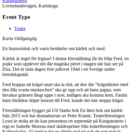
Kungsteatern
Loviselundsvägen, Karlskoga
Event Type
Teater
Karta Otillgänglig
En humoristisk och varm berättelse om kärlek och mod.
Kärlek är inget för fegisar! I denna föreställning får du följa Fred, en
pojke som upplever det där magiska pirret i magen när han ser på
Elsa. Det är sista dagen före jullovet 1944 i ett Sverige under
beredskapstid.
Fred hoppas att kriget snart ska ta slut, att den där “krigsidioten med
den lilla svarta mustaschen” ska ge upp och att hans pappa, som
bevakar gränsen långt uppe i norr, äntligen ska komma hem. Fastän
hans föräldrar döpte honom till Fred, kunde det inte stoppa kriget.
Föreställningen bygger på Ulf Starks bok En liten bok om kärlek
från 2015 och har dramatiserats av Peter Krantz. Teaterföreningen
Lyset är stolta att de kan presentera en urpremiär på Kungsteatern i
regi av Isabelle Moreau med skådespelare från teaterföreningen och
Kulturskolan. Vi önskar dig en riktigt god jul och ett gott nytt år –