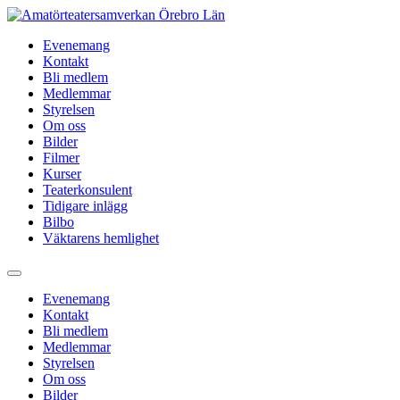
Hoppa
till
Evenemang
innehåll
Kontakt
Bli medlem
Medlemmar
Styrelsen
Om oss
Bilder
Filmer
Kurser
Teaterkonsulent
Tidigare inlägg
Bilbo
Väktarens hemlighet
Evenemang
Kontakt
Bli medlem
Medlemmar
Styrelsen
Om oss
Bilder