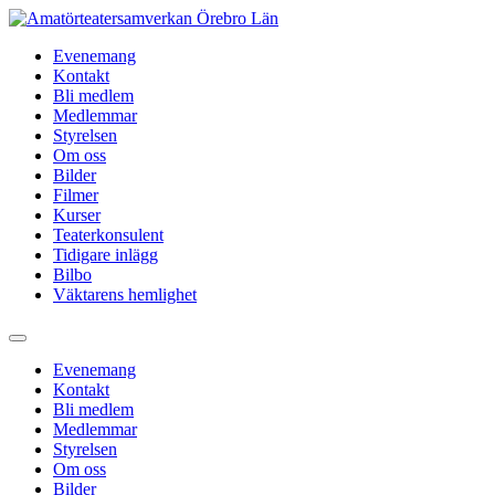
Hoppa
till
Evenemang
innehåll
Kontakt
Bli medlem
Medlemmar
Styrelsen
Om oss
Bilder
Filmer
Kurser
Teaterkonsulent
Tidigare inlägg
Bilbo
Väktarens hemlighet
Evenemang
Kontakt
Bli medlem
Medlemmar
Styrelsen
Om oss
Bilder