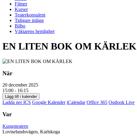
Filmer
Kurser
Teaterkonsulent
Tidigare inlägg
Bilbo
Väktarens hemlighet
EN LITEN BOK OM KÄRLEK
När
20 december 2025
15:00 - 16:15
Lägg till i kalender
Ladda ner ICS
Google Kalender
iCalendar
Office 365
Outlook Live
Var
Kungsteatern
Loviselundsvägen, Karlskoga