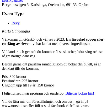
Musikpalatset
Bergrumsvägen 3, Karlskoga, Örebro län, 691 33, Örebro
Event Type
Revy
Karta Otillgänglig
Välkomna till Görsköj och vår revy 2023,
En färgglad soppa eller
en släng av sleven
, vi har laddat med diverse ingredienser.
Vi blandar och ger och du kommer få se sketcher, höra sång och se
några härliga danssteg.
Beställ gärna ditt pausfika samtidigt som du bokar din biljett, så är
det klart tills du kommer.
Pris: 340 kronor
Pensionärer: 295 kronor
Ungdom upp till 19 år: 150 kronor
I biljettpriset ingår program och garderob.
Biljetter bokas här!
Vill du läsa mer om föreställningen och om oss – gå in på
www.gorskoj.se eller följ oss på facebook elelr Instagram.