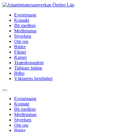
Hoppa
till
Evenemang
innehåll
Kontakt
Bli medlem
Medlemmar
Styrelsen
Om oss
Bilder
Filmer
Kurser
Teaterkonsulent
Tidigare inlägg
Bilbo
Väktarens hemlighet
Evenemang
Kontakt
Bli medlem
Medlemmar
Styrelsen
Om oss
Bilder