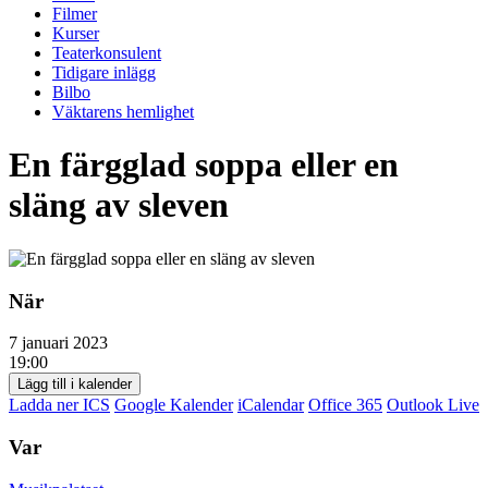
Filmer
Kurser
Teaterkonsulent
Tidigare inlägg
Bilbo
Väktarens hemlighet
En färgglad soppa eller en
släng av sleven
När
7 januari 2023
19:00
Lägg till i kalender
Ladda ner ICS
Google Kalender
iCalendar
Office 365
Outlook Live
Var