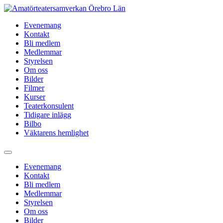
Hoppa
till
Evenemang
innehåll
Kontakt
Bli medlem
Medlemmar
Styrelsen
Om oss
Bilder
Filmer
Kurser
Teaterkonsulent
Tidigare inlägg
Bilbo
Väktarens hemlighet
Evenemang
Kontakt
Bli medlem
Medlemmar
Styrelsen
Om oss
Bilder