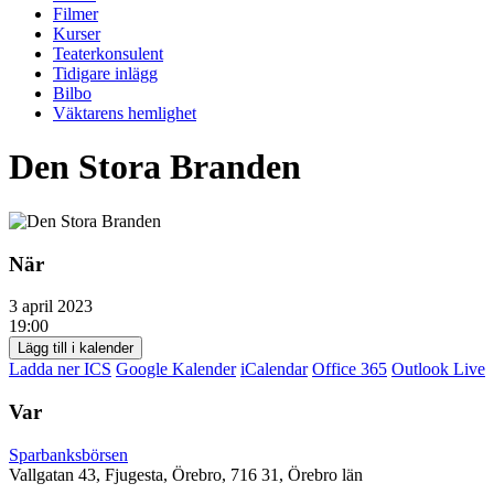
Filmer
Kurser
Teaterkonsulent
Tidigare inlägg
Bilbo
Väktarens hemlighet
Den Stora Branden
När
3 april 2023
19:00
Lägg till i kalender
Ladda ner ICS
Google Kalender
iCalendar
Office 365
Outlook Live
Var
Sparbanksbörsen
Vallgatan 43, Fjugesta, Örebro, 716 31, Örebro län