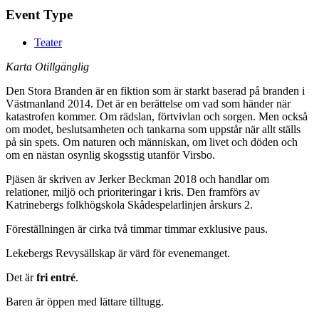
Event Type
Teater
Karta Otillgänglig
Den Stora Branden är en fiktion som är starkt baserad på branden i
Västmanland 2014. Det är en berättelse om vad som händer när
katastrofen kommer. Om rädslan, förtvivlan och sorgen. Men också
om modet, beslutsamheten och tankarna som uppstår när allt ställs
på sin spets. Om naturen och människan, om livet och döden och
om en nästan osynlig skogsstig utanför Virsbo.
Pjäsen är skriven av Jerker Beckman 2018 och handlar om
relationer, miljö och prioriteringar i kris. Den framförs av
Katrinebergs folkhögskola Skådespelarlinjen årskurs 2.
Föreställningen är cirka två timmar timmar exklusive paus.
Lekebergs Revysällskap är värd för evenemanget.
Det är
fri entré
.
Baren är öppen med lättare tilltugg.