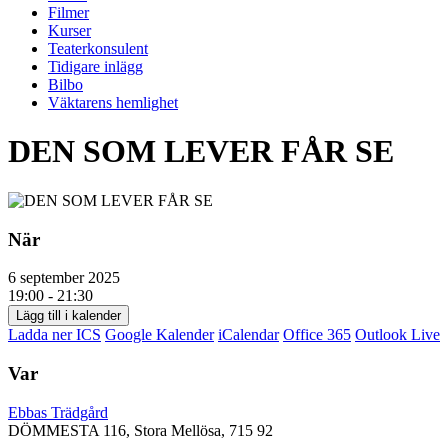
Filmer
Kurser
Teaterkonsulent
Tidigare inlägg
Bilbo
Väktarens hemlighet
DEN SOM LEVER FÅR SE
När
6 september 2025
19:00 - 21:30
Lägg till i kalender
Ladda ner ICS
Google Kalender
iCalendar
Office 365
Outlook Live
Var
Ebbas Trädgård
DÖMMESTA 116, Stora Mellösa, 715 92