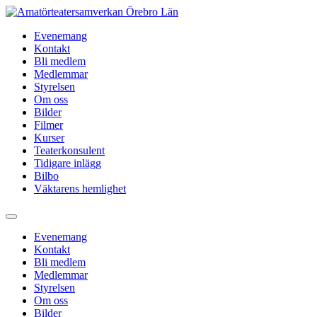
Hoppa
till
Evenemang
innehåll
Kontakt
Bli medlem
Medlemmar
Styrelsen
Om oss
Bilder
Filmer
Kurser
Teaterkonsulent
Tidigare inlägg
Bilbo
Väktarens hemlighet
Evenemang
Kontakt
Bli medlem
Medlemmar
Styrelsen
Om oss
Bilder