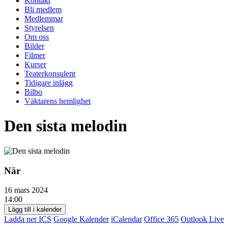
Kontakt
Bli medlem
Medlemmar
Styrelsen
Om oss
Bilder
Filmer
Kurser
Teaterkonsulent
Tidigare inlägg
Bilbo
Väktarens hemlighet
Den sista melodin
När
16 mars 2024
14:00
Lägg till i kalender
Ladda ner ICS
Google Kalender
iCalendar
Office 365
Outlook Live