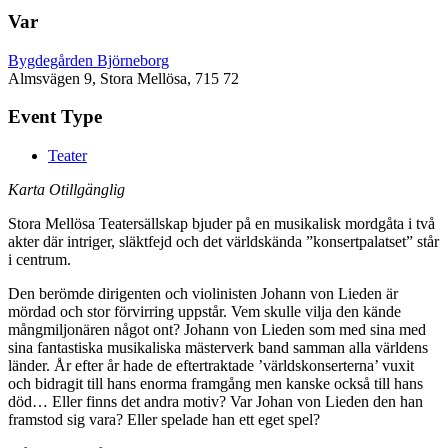
Var
Bygdegården Björneborg
Almsvägen 9, Stora Mellösa, 715 72
Event Type
Teater
Karta Otillgänglig
Stora Mellösa Teatersällskap bjuder på en musikalisk mordgåta i två
akter där intriger, släktfejd och det världskända ”konsertpalatset” står
i centrum.
Den berömde dirigenten och violinisten Johann von Lieden är
mördad och stor förvirring uppstår. Vem skulle vilja den kände
mångmiljonären något ont? Johann von Lieden som med sina med
sina fantastiska musikaliska mästerverk band samman alla världens
länder. År efter år hade de eftertraktade ’världskonserterna’ vuxit
och bidragit till hans enorma framgång men kanske också till hans
död… Eller finns det andra motiv? Var Johan von Lieden den han
framstod sig vara? Eller spelade han ett eget spel?