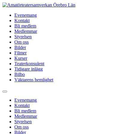
Hoppa
till
Evenemang
innehåll
Kontakt
Bli medlem
Medlemmar
Styrelsen
Om oss
Bilder
Filmer
Kurser
Teaterkonsulent
Tidigare inlägg
Bilbo
Väktarens hemlighet
Evenemang
Kontakt
Bli medlem
Medlemmar
Styrelsen
Om oss
Bilder