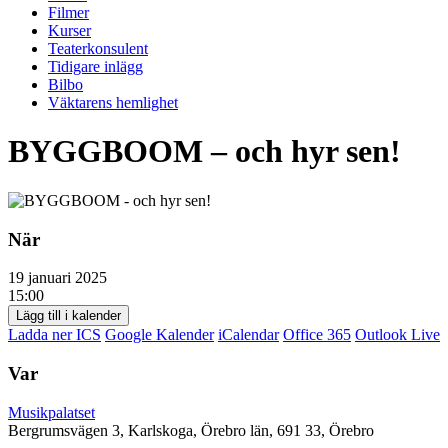
Filmer
Kurser
Teaterkonsulent
Tidigare inlägg
Bilbo
Väktarens hemlighet
BYGGBOOM – och hyr sen!
När
19 januari 2025
15:00
Lägg till i kalender
Ladda ner ICS
Google Kalender
iCalendar
Office 365
Outlook Live
Var
Musikpalatset
Bergrumsvägen 3, Karlskoga, Örebro län, 691 33, Örebro