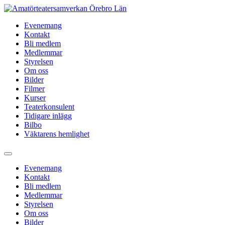
Hoppa
till
Evenemang
innehåll
Kontakt
Bli medlem
Medlemmar
Styrelsen
Om oss
Bilder
Filmer
Kurser
Teaterkonsulent
Tidigare inlägg
Bilbo
Väktarens hemlighet
Evenemang
Kontakt
Bli medlem
Medlemmar
Styrelsen
Om oss
Bilder