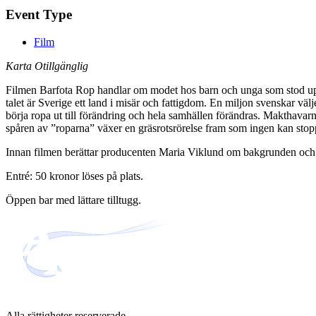
Event Type
Film
Karta Otillgänglig
Filmen Barfota Rop handlar om modet hos barn och unga som stod upp fö
talet är Sverige ett land i misär och fattigdom. En miljon svenskar väl
börja ropa ut till förändring och hela samhällen förändras. Makthavarna 
spåren av ”roparna” växer en gräsrotsrörelse fram som ingen kan stop
Innan filmen berättar producenten Maria Viklund om bakgrunden och om 
Entré: 50 kronor löses på plats.
Öppen bar med lättare tilltugg.
Alla rättigheter reserverade