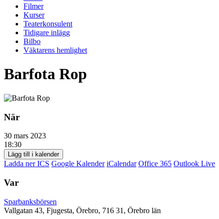
Filmer
Kurser
Teaterkonsulent
Tidigare inlägg
Bilbo
Väktarens hemlighet
Barfota Rop
När
30 mars 2023
18:30
Lägg till i kalender
Ladda ner ICS
Google Kalender
iCalendar
Office 365
Outlook Live
Var
Sparbanksbörsen
Vallgatan 43, Fjugesta, Örebro, 716 31, Örebro län