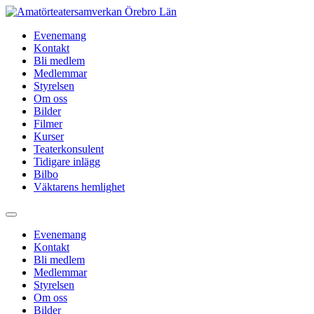
Hoppa
till
Evenemang
innehåll
Kontakt
Bli medlem
Medlemmar
Styrelsen
Om oss
Bilder
Filmer
Kurser
Teaterkonsulent
Tidigare inlägg
Bilbo
Väktarens hemlighet
Evenemang
Kontakt
Bli medlem
Medlemmar
Styrelsen
Om oss
Bilder