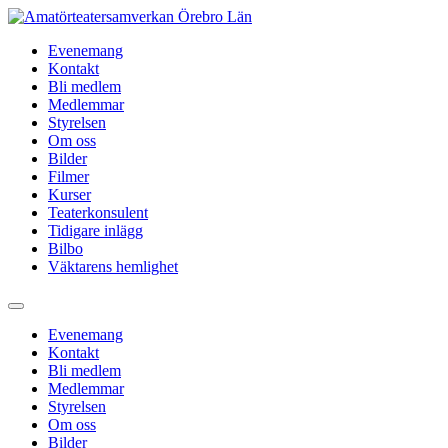
Hoppa
till
Evenemang
innehåll
Kontakt
Bli medlem
Medlemmar
Styrelsen
Om oss
Bilder
Filmer
Kurser
Teaterkonsulent
Tidigare inlägg
Bilbo
Väktarens hemlighet
Evenemang
Kontakt
Bli medlem
Medlemmar
Styrelsen
Om oss
Bilder