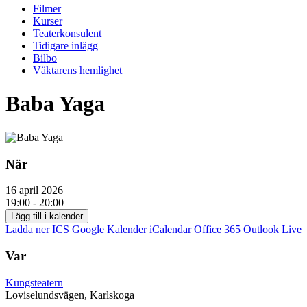
Filmer
Kurser
Teaterkonsulent
Tidigare inlägg
Bilbo
Väktarens hemlighet
Baba Yaga
När
16 april 2026
19:00 - 20:00
Lägg till i kalender
Ladda ner ICS
Google Kalender
iCalendar
Office 365
Outlook Live
Var
Kungsteatern
Loviselundsvägen, Karlskoga