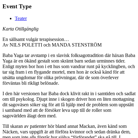
Event Type
Teater
Karta Otillgänglig
En sällsamt vulgär terapisession…
Av NILS POLETTI och MANDA STENSTRÖM
Baba Yaga tar avstamp i en slavisk folksagotradition där häxan Baba
Yaga är en ökänd gestalt som skrämt barn sedan urminnes tider.
Enligt myten bor hon i ett hus som vandrar runt på kycklingben, och
tar sig fram i en flygande mortel, men hon är också känd för att
utsätta ungdomar för olika prövningar, där de som överlever
förväntas bli rikligt belönade.
I den här versionen har Baba dock klivit rakt in i samtiden och sadlat
om till psykolog. Djupt inne i skogen driver hon en liten mottagning
dit sagoväsen söker sig för att få hjälp med de problem som uppstått
i samband med att de försöker leva upp till de roller som
sagovärlden ålagt dem med.
Till skaran av patienter hör bland annat Mackan, även känd som
Näcken, vars uppgift är att förföra kvinnor och sedan dränka dem,
men som inte alls förstår hur själva “förförandet” ska gå till. I