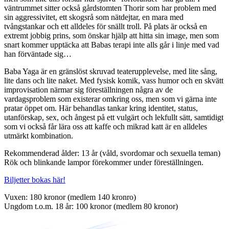
väntrummet sitter också gårdstomten Thorir som har problem med
sin aggressivitet, ett skogsrå som nätdejtar, en mara med
tvångstankar och ett alldeles för snällt troll. På plats är också en
extremt jobbig prins, som önskar hjälp att hitta sin image, men som
snart kommer upptäcka att Babas terapi inte alls går i linje med vad
han förväntade sig…
Baba Yaga är en gränslöst skruvad teaterupplevelse, med lite sång,
lite dans och lite naket. Med fysisk komik, vass humor och en skvätt
improvisation närmar sig föreställningen några av de
vardagsproblem som existerar omkring oss, men som vi gärna inte
pratar öppet om. Här behandlas tankar kring identitet, status,
utanförskap, sex, och ångest på ett vulgärt och lekfullt sätt, samtidigt
som vi också får lära oss att kaffe och mikrad katt är en alldeles
utmärkt kombination.
Rekommenderad ålder: 13 år (våld, svordomar och sexuella teman)
Rök och blinkande lampor förekommer under föreställningen.
Biljetter bokas här!
Vuxen: 180 kronor (medlem 140 kronro)
Ungdom t.o.m. 18 år: 100 kronor (medlem 80 kronor)