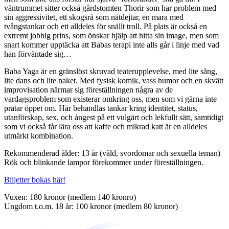
väntrummet sitter också gårdstomten Thorir som har problem med
sin aggressivitet, ett skogsrå som nätdejtar, en mara med
tvångstankar och ett alldeles för snällt troll. På plats är också en
extremt jobbig prins, som önskar hjälp att hitta sin image, men som
snart kommer upptäcka att Babas terapi inte alls går i linje med vad
han förväntade sig…
Baba Yaga är en gränslöst skruvad teaterupplevelse, med lite sång,
lite dans och lite naket. Med fysisk komik, vass humor och en skvätt
improvisation närmar sig föreställningen några av de
vardagsproblem som existerar omkring oss, men som vi gärna inte
pratar öppet om. Här behandlas tankar kring identitet, status,
utanförskap, sex, och ångest på ett vulgärt och lekfullt sätt, samtidigt
som vi också får lära oss att kaffe och mikrad katt är en alldeles
utmärkt kombination.
Rekommenderad ålder: 13 år (våld, svordomar och sexuella teman)
Rök och blinkande lampor förekommer under föreställningen.
Biljetter bokas här!
Vuxen: 180 kronor (medlem 140 kronro)
Ungdom t.o.m. 18 år: 100 kronor (medlem 80 kronor)