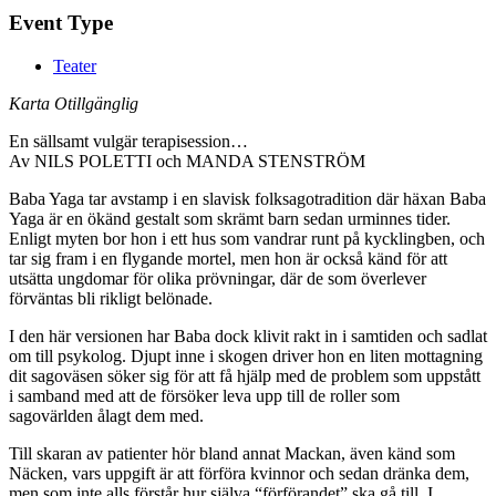
Event Type
Teater
Karta Otillgänglig
En sällsamt vulgär terapisession…
Av NILS POLETTI och MANDA STENSTRÖM
Baba Yaga tar avstamp i en slavisk folksagotradition där häxan Baba
Yaga är en ökänd gestalt som skrämt barn sedan urminnes tider.
Enligt myten bor hon i ett hus som vandrar runt på kycklingben, och
tar sig fram i en flygande mortel, men hon är också känd för att
utsätta ungdomar för olika prövningar, där de som överlever
förväntas bli rikligt belönade.
I den här versionen har Baba dock klivit rakt in i samtiden och sadlat
om till psykolog. Djupt inne i skogen driver hon en liten mottagning
dit sagoväsen söker sig för att få hjälp med de problem som uppstått
i samband med att de försöker leva upp till de roller som
sagovärlden ålagt dem med.
Till skaran av patienter hör bland annat Mackan, även känd som
Näcken, vars uppgift är att förföra kvinnor och sedan dränka dem,
men som inte alls förstår hur själva “förförandet” ska gå till. I