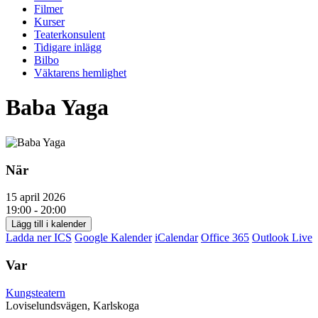
Filmer
Kurser
Teaterkonsulent
Tidigare inlägg
Bilbo
Väktarens hemlighet
Baba Yaga
När
15 april 2026
19:00 - 20:00
Lägg till i kalender
Ladda ner ICS
Google Kalender
iCalendar
Office 365
Outlook Live
Var
Kungsteatern
Loviselundsvägen, Karlskoga