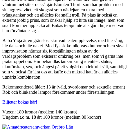
väntrummet sitter också gårdstomten Thorir som har problem med
sin aggressivitet, ett skogsrå som nätdejtar, en mara med
tvångstankar och ett alldeles för snällt troll. På plats är också en
extremt jobbig prins, som önskar hjälp att hitta sin image, men som
snart kommer upptäcka att Babas terapi inte alls går i linje med vad
han förväntade sig…
Baba Yaga är en gränslöst skruvad teaterupplevelse, med lite sång,
lite dans och lite naket. Med fysisk komik, vass humor och en skvätt
improvisation närmar sig föreställningen några av de
vardagsproblem som existerar omkring oss, men som vi gärna inte
pratar öppet om. Här behandlas tankar kring identitet, status,
utanförskap, sex, och ångest på ett vulgärt och lekfullt sätt, samtidigt
som vi också får lära oss att kaffe och mikrad katt är en alldeles
utmärkt kombination.
Rekommenderad ålder: 13 år (våld, svordomar och sexuella teman)
Rök och blinkande lampor förekommer under föreställningen.
Biljetter bokas här!
Vuxen: 180 kronor (medlem 140 kronro)
Ungdom t.o.m. 18 år: 100 kronor (medlem 80 kronor)