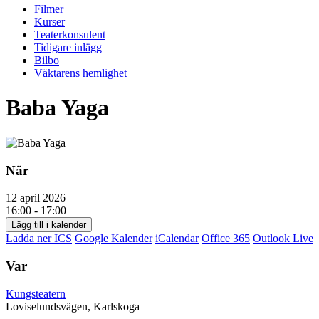
Filmer
Kurser
Teaterkonsulent
Tidigare inlägg
Bilbo
Väktarens hemlighet
Baba Yaga
När
12 april 2026
16:00 - 17:00
Lägg till i kalender
Ladda ner ICS
Google Kalender
iCalendar
Office 365
Outlook Live
Var
Kungsteatern
Loviselundsvägen, Karlskoga