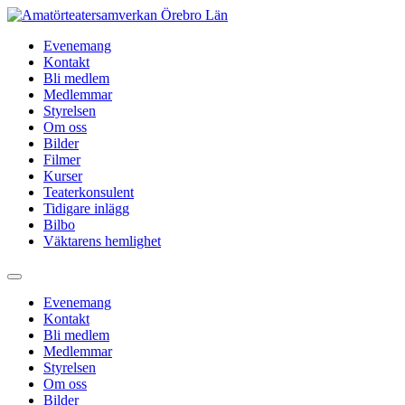
Hoppa
till
Evenemang
innehåll
Kontakt
Bli medlem
Medlemmar
Styrelsen
Om oss
Bilder
Filmer
Kurser
Teaterkonsulent
Tidigare inlägg
Bilbo
Väktarens hemlighet
Evenemang
Kontakt
Bli medlem
Medlemmar
Styrelsen
Om oss
Bilder