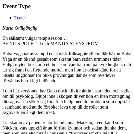
Event Type
Teater
Karta Otillgänglig
En sällsamt vulgär terapisession…
Av NILS POLETTI och MANDA STENSTRÖM
Baba Yaga tar avstamp i en slavisk folksagotradition där häxan Baba
Yaga är en ökänd gestalt som skrämt barn sedan urminnes tider.
Enligt myten bor hon i ett hus som vandrar runt på kycklingben, och
tar sig fram i en flygande mortel, men hon är också känd för att
utsätta ungdomar för olika prövningar, där de som överlever
förväntas bli rikligt belönade.
I den här versionen har Baba dock klivit rakt in i samtiden och sadlat
om till psykolog. Djupt inne i skogen driver hon en liten mottagning
dit sagoväsen söker sig för att få hjälp med de problem som uppstått
i samband med att de försöker leva upp till de roller som
sagovärlden ålagt dem med.
Till skaran av patienter hör bland annat Mackan, även känd som
Näcken, vars uppgift är att förföra kvinnor och sedan dränka dem,
men som inte alls förstår hur själva “förförandet” ska gå till. I