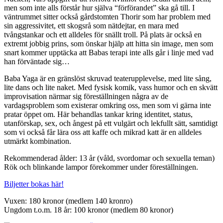
men som inte alls förstår hur själva “förförandet” ska gå till. I
väntrummet sitter också gårdstomten Thorir som har problem med
sin aggressivitet, ett skogsrå som nätdejtar, en mara med
tvångstankar och ett alldeles för snällt troll. På plats är också en
extremt jobbig prins, som önskar hjälp att hitta sin image, men som
snart kommer upptäcka att Babas terapi inte alls går i linje med vad
han förväntade sig…
Baba Yaga är en gränslöst skruvad teaterupplevelse, med lite sång,
lite dans och lite naket. Med fysisk komik, vass humor och en skvätt
improvisation närmar sig föreställningen några av de
vardagsproblem som existerar omkring oss, men som vi gärna inte
pratar öppet om. Här behandlas tankar kring identitet, status,
utanförskap, sex, och ångest på ett vulgärt och lekfullt sätt, samtidigt
som vi också får lära oss att kaffe och mikrad katt är en alldeles
utmärkt kombination.
Rekommenderad ålder: 13 år (våld, svordomar och sexuella teman)
Rök och blinkande lampor förekommer under föreställningen.
Biljetter bokas här!
Vuxen: 180 kronor (medlem 140 kronro)
Ungdom t.o.m. 18 år: 100 kronor (medlem 80 kronor)