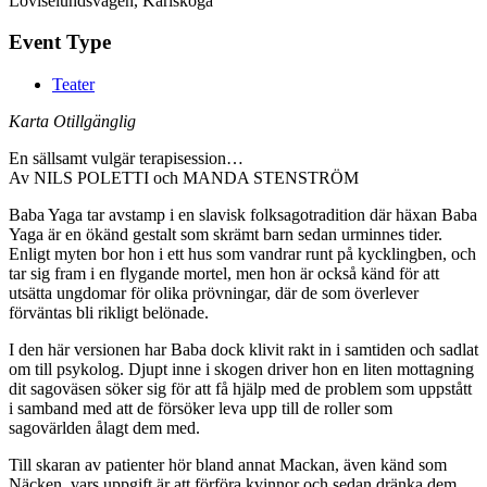
Loviselundsvägen, Karlskoga
Event Type
Teater
Karta Otillgänglig
En sällsamt vulgär terapisession…
Av NILS POLETTI och MANDA STENSTRÖM
Baba Yaga tar avstamp i en slavisk folksagotradition där häxan Baba
Yaga är en ökänd gestalt som skrämt barn sedan urminnes tider.
Enligt myten bor hon i ett hus som vandrar runt på kycklingben, och
tar sig fram i en flygande mortel, men hon är också känd för att
utsätta ungdomar för olika prövningar, där de som överlever
förväntas bli rikligt belönade.
I den här versionen har Baba dock klivit rakt in i samtiden och sadlat
om till psykolog. Djupt inne i skogen driver hon en liten mottagning
dit sagoväsen söker sig för att få hjälp med de problem som uppstått
i samband med att de försöker leva upp till de roller som
sagovärlden ålagt dem med.
Till skaran av patienter hör bland annat Mackan, även känd som
Näcken, vars uppgift är att förföra kvinnor och sedan dränka dem,