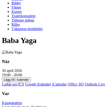
Bilder
Filmer
Kurser
Teaterkonsulent
Tidigare inlägg
Bilbo
Väktarens hemlighet
Baba Yaga
När
30 april 2026
19:00 - 20:00
Lägg till i kalender
Ladda ner ICS
Google Kalender
iCalendar
Office 365
Outlook Live
Var
Kungsteatern