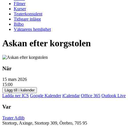
Filmer
Kurser
Teaterkonsulent
Tidigare inlägg
Bilbo
Väktarens hemlighet
Askan efter korgstolen
När
15 mars 2026
15:00
Lägg till i kalender
Ladda ner ICS
Google Kalender
iCalendar
Office 365
Outlook Live
Var
Teater Adlib
Stortorp, Axinge, Stortorp 309, Örebro, 705 95