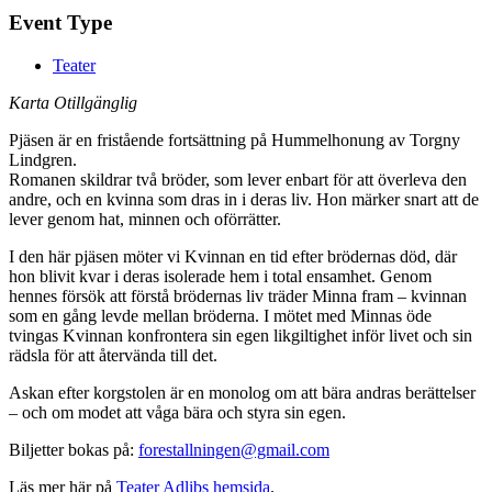
Event Type
Teater
Karta Otillgänglig
Pjäsen är en fristående fortsättning på Hummelhonung av Torgny
Lindgren.
Romanen skildrar två bröder, som lever enbart för att överleva den
andre, och en kvinna som dras in i deras liv. Hon märker snart att de
lever genom hat, minnen och oförrätter.
I den här pjäsen möter vi Kvinnan en tid efter brödernas död, där
hon blivit kvar i deras isolerade hem i total ensamhet. Genom
hennes försök att förstå brödernas liv träder Minna fram – kvinnan
som en gång levde mellan bröderna. I mötet med Minnas öde
tvingas Kvinnan konfrontera sin egen likgiltighet inför livet och sin
rädsla för att återvända till det.
Askan efter korgstolen är en monolog om att bära andras berättelser
– och om modet att våga bära och styra sin egen.
Biljetter bokas på:
forestallningen@gmail.com
Läs mer här på
Teater Adlibs hemsida
.