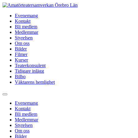
Hoppa
till
Evenemang
innehåll
Kontakt
Bli medlem
Medlemmar
Styrelsen
Om oss
Bilder
Filmer
Kurser
Teaterkonsulent
Tidigare inlägg
Bilbo
Väktarens hemlighet
Evenemang
Kontakt
Bli medlem
Medlemmar
Styrelsen
Om oss
Bilder