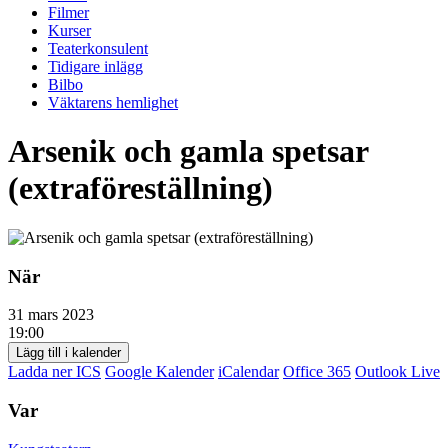
Filmer
Kurser
Teaterkonsulent
Tidigare inlägg
Bilbo
Väktarens hemlighet
Arsenik och gamla spetsar
(extraföreställning)
När
31 mars 2023
19:00
Lägg till i kalender
Ladda ner ICS
Google Kalender
iCalendar
Office 365
Outlook Live
Var