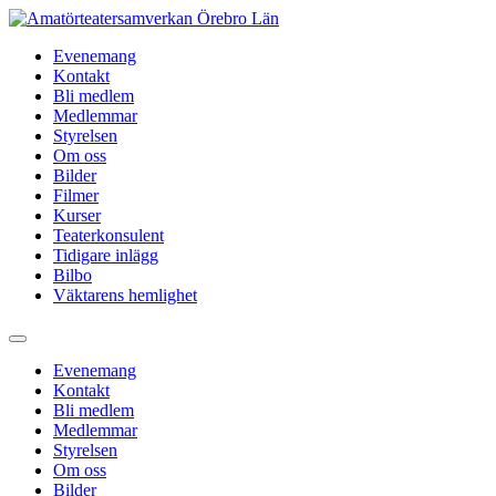
Hoppa
till
Evenemang
innehåll
Kontakt
Bli medlem
Medlemmar
Styrelsen
Om oss
Bilder
Filmer
Kurser
Teaterkonsulent
Tidigare inlägg
Bilbo
Väktarens hemlighet
Evenemang
Kontakt
Bli medlem
Medlemmar
Styrelsen
Om oss
Bilder