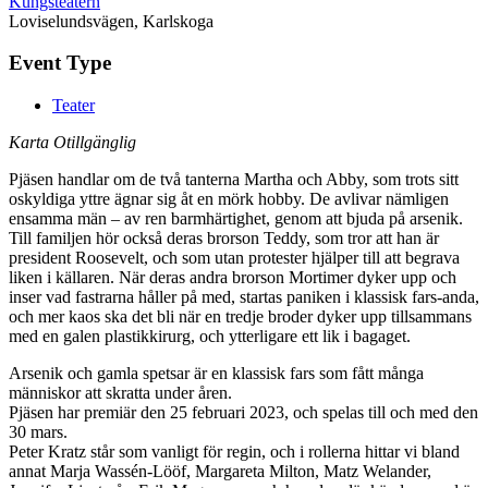
Kungsteatern
Loviselundsvägen, Karlskoga
Event Type
Teater
Karta Otillgänglig
Pjäsen handlar om de två tanterna Martha och Abby, som trots sitt
oskyldiga yttre ägnar sig åt en mörk hobby. De avlivar nämligen
ensamma män – av ren barmhärtighet, genom att bjuda på arsenik.
Till familjen hör också deras brorson Teddy, som tror att han är
president Roosevelt, och som utan protester hjälper till att begrava
liken i källaren. När deras andra brorson Mortimer dyker upp och
inser vad fastrarna håller på med, startas paniken i klassisk fars-anda,
och mer kaos ska det bli när en tredje broder dyker upp tillsammans
med en galen plastikkirurg, och ytterligare ett lik i bagaget.
Arsenik och gamla spetsar är en klassisk fars som fått många
människor att skratta under åren.
Pjäsen har premiär den 25 februari 2023, och spelas till och med den
30 mars.
Peter Kratz står som vanligt för regin, och i rollerna hittar vi bland
annat Marja Wassén-Lööf, Margareta Milton, Matz Welander,