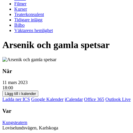
Filmer
Kurser
Teaterkonsulent
Tidigare inlägg
Bilbo
Väktarens hemlighet
Arsenik och gamla spetsar
När
11 mars 2023
18:00
Lägg till i kalender
Ladda ner ICS
Google Kalender
iCalendar
Office 365
Outlook Live
Var
Kungsteatern
Loviselundsvägen, Karlskoga