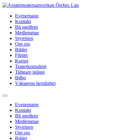
Hoppa
till
Evenemang
innehåll
Kontakt
Bli medlem
Medlemmar
Styrelsen
Om oss
Bilder
Filmer
Kurser
Teaterkonsulent
Tidigare inlägg
Bilbo
Väktarens hemlighet
Evenemang
Kontakt
Bli medlem
Medlemmar
Styrelsen
Om oss
Bilder