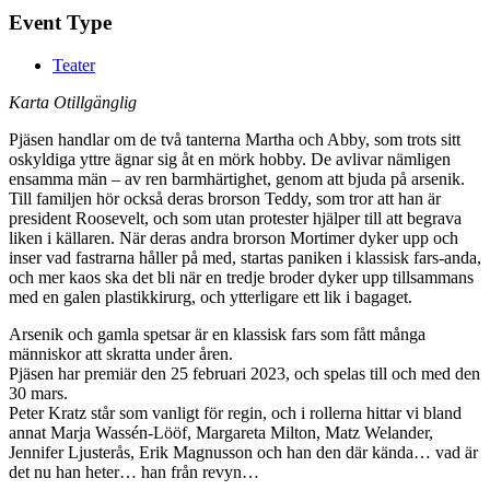
Event Type
Teater
Karta Otillgänglig
Pjäsen handlar om de två tanterna Martha och Abby, som trots sitt
oskyldiga yttre ägnar sig åt en mörk hobby. De avlivar nämligen
ensamma män – av ren barmhärtighet, genom att bjuda på arsenik.
Till familjen hör också deras brorson Teddy, som tror att han är
president Roosevelt, och som utan protester hjälper till att begrava
liken i källaren. När deras andra brorson Mortimer dyker upp och
inser vad fastrarna håller på med, startas paniken i klassisk fars-anda,
och mer kaos ska det bli när en tredje broder dyker upp tillsammans
med en galen plastikkirurg, och ytterligare ett lik i bagaget.
Arsenik och gamla spetsar är en klassisk fars som fått många
människor att skratta under åren.
Pjäsen har premiär den 25 februari 2023, och spelas till och med den
30 mars.
Peter Kratz står som vanligt för regin, och i rollerna hittar vi bland
annat Marja Wassén-Lööf, Margareta Milton, Matz Welander,
Jennifer Ljusterås, Erik Magnusson och han den där kända… vad är
det nu han heter… han från revyn…