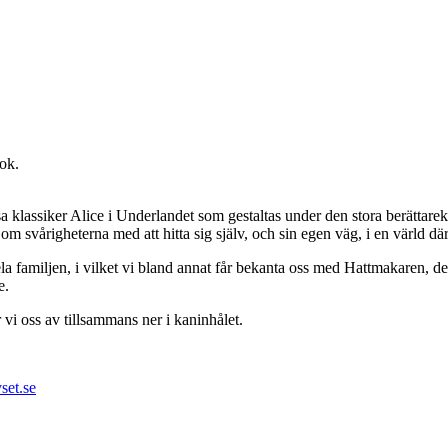
ok.
ösa klassiker Alice i Underlandet som gestaltas under den stora berättar
m svårigheterna med att hitta sig själv, och sin egen väg, i en värld där
 hela familjen, i vilket vi bland annat får bekanta oss med Hattmakare
e.
vi oss av tillsammans ner i kaninhålet.
set.se