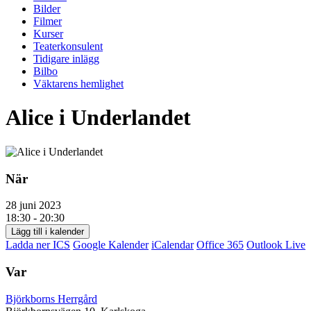
Bilder
Filmer
Kurser
Teaterkonsulent
Tidigare inlägg
Bilbo
Väktarens hemlighet
Alice i Underlandet
När
28 juni 2023
18:30 - 20:30
Lägg till i kalender
Ladda ner ICS
Google Kalender
iCalendar
Office 365
Outlook Live
Var
Björkborns Herrgård