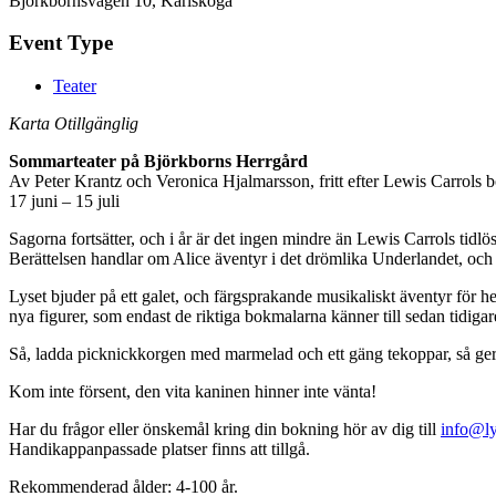
Björkbornsvägen 10, Karlskoga
Event Type
Teater
Karta Otillgänglig
Sommarteater på Björkborns Herrgård
Av Peter Krantz och Veronica Hjalmarsson, fritt efter Lewis Carrols b
17 juni – 15 juli
Sagorna fortsätter, och i år är det ingen mindre än Lewis Carrols tidl
Berättelsen handlar om Alice äventyr i det drömlika Underlandet, och o
Lyset bjuder på ett galet, och färgsprakande musikaliskt äventyr för
nya figurer, som endast de riktiga bokmalarna känner till sedan tidigar
Så, ladda picknickkorgen med marmelad och ett gäng tekoppar, så ger 
Kom inte försent, den vita kaninen hinner inte vänta!
Har du frågor eller önskemål kring din bokning hör av dig till
info@ly
Handikappanpassade platser finns att tillgå.
Rekommenderad ålder: 4-100 år.