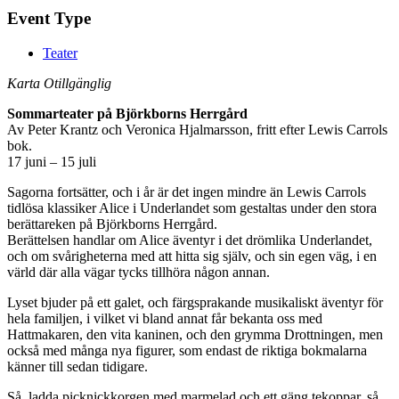
Event Type
Teater
Karta Otillgänglig
Sommarteater på Björkborns Herrgård
Av Peter Krantz och Veronica Hjalmarsson, fritt efter Lewis Carrols
bok.
17 juni – 15 juli
Sagorna fortsätter, och i år är det ingen mindre än Lewis Carrols
tidlösa klassiker Alice i Underlandet som gestaltas under den stora
berättareken på Björkborns Herrgård.
Berättelsen handlar om Alice äventyr i det drömlika Underlandet,
och om svårigheterna med att hitta sig själv, och sin egen väg, i en
värld där alla vägar tycks tillhöra någon annan.
Lyset bjuder på ett galet, och färgsprakande musikaliskt äventyr för
hela familjen, i vilket vi bland annat får bekanta oss med
Hattmakaren, den vita kaninen, och den grymma Drottningen, men
också med många nya figurer, som endast de riktiga bokmalarna
känner till sedan tidigare.
Så, ladda picknickkorgen med marmelad och ett gäng tekoppar, så