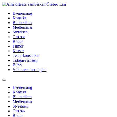
Hoppa
till
Evenemang
innehåll
Kontakt
Bli medlem
Medlemmar
Styrelsen
Om oss
Bilder
Filmer
Kurser
Teaterkonsulent
Tidigare inlägg
Bilbo
Väktarens hemlighet
Evenemang
Kontakt
Bli medlem
Medlemmar
Styrelsen
Om oss
Bilder