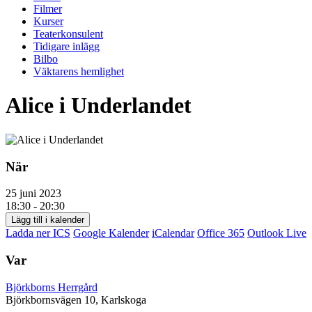
Filmer
Kurser
Teaterkonsulent
Tidigare inlägg
Bilbo
Väktarens hemlighet
Alice i Underlandet
När
25 juni 2023
18:30 - 20:30
Lägg till i kalender
Ladda ner ICS
Google Kalender
iCalendar
Office 365
Outlook Live
Var
Björkborns Herrgård
Björkbornsvägen 10, Karlskoga