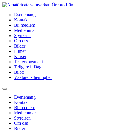
Hoppa
till
Evenemang
innehåll
Kontakt
Bli medlem
Medlemmar
Styrelsen
Om oss
Bilder
Filmer
Kurser
Teaterkonsulent
Tidigare inlägg
Bilbo
Väktarens hemlighet
Evenemang
Kontakt
Bli medlem
Medlemmar
Styrelsen
Om oss
Bilder