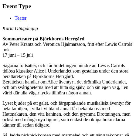
Event Type
Teater
Karta Otillgänglig
Sommarteater på Björkborns Herrgård
Av Peter Krantz och Veronica Hjalmarsson, fritt efter Lewis Carrols
bok.
17 juni – 15 juli
Sagorna fortsätter, och i år är det ingen mindre än Lewis Carrols
tidlösa klassiker Alice i Underlandet som gestaltas under den stora
berättareken på Björkborns Herrgård.
Berättelsen handlar om Alice äventyr i det drömlika Underlandet,
och om svårigheterna med att hitta sig själv, och sin egen väg, i en
värld där alla vägar tycks tillhöra någon annan.
Lyset bjuder på ett galet, och färgsprakande musikaliskt äventyr för
hela familjen, i vilket vi bland annat får bekanta oss med
Hattmakaren, den vita kaninen, och den grymma Drottningen, men
också med många nya figurer, som endast de riktiga bokmalarna
känner till sedan tidigare.
Så, ladda picknickkorgen med marmelad och ett gäng tekoppar, så