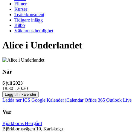
Filmer
Kurser
Teaterkonsulent
Tidigare inlägg
Bilbo
Väktarens hemlighet
Alice i Underlandet
När
6 juli 2023
18:30 - 20:30
Lägg till i kalender
Ladda ner ICS
Google Kalender
iCalendar
Office 365
Outlook Live
Var
Björkborns Herrgård
Björkbornsvägen 10, Karlskoga