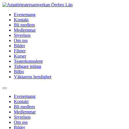
Hoppa
till
Evenemang
innehåll
Kontakt
Bli medlem
Medlemmar
Styrelsen
Om oss
Bilder
Filmer
Kurser
Teaterkonsulent
Tidigare inlägg
Bilbo
Väktarens hemlighet
Evenemang
Kontakt
Bli medlem
Medlemmar
Styrelsen
Om oss
Bilder