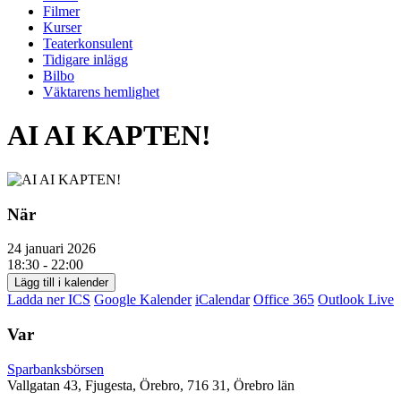
Filmer
Kurser
Teaterkonsulent
Tidigare inlägg
Bilbo
Väktarens hemlighet
AI AI KAPTEN!
När
24 januari 2026
18:30 - 22:00
Lägg till i kalender
Ladda ner ICS
Google Kalender
iCalendar
Office 365
Outlook Live
Var
Sparbanksbörsen
Vallgatan 43, Fjugesta, Örebro, 716 31, Örebro län